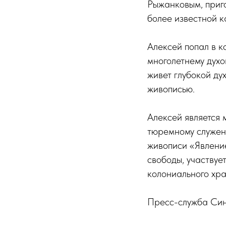
Рыжанковым, приг
более известной к
Алексей попал в к
многолетнему духо
живет глубокой ду
живописью.
Алексей является
тюремному служен
живописи «Явлени
свободы, участвуе
колониального хр
Пресс-служба Син