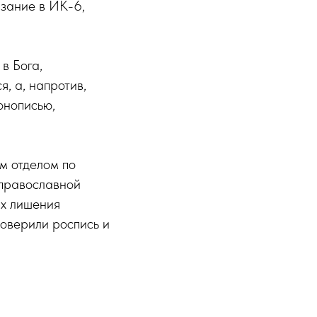
зание в ИК-6,
в Бога,
, а, напротив,
онописью,
м отделом по
православной
ах лишения
доверили роспись и