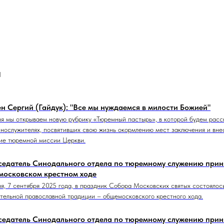
и
н Сергий (Гайдук): "Все мы нуждаемся в милости Божией"
я мы открываем новую рубрику «Тюремный пастырь», в которой будем расс
нослужителях, посвятивших свою жизнь окормлению мест заключения и вне
ие тюремной миссии Церкви.
едатель Cинодального отдела по тюремному служению приня
московском крестном ходе
я, 7 сентября 2025 года, в праздник Собора Московских святых состоялос
тельной православной традиции – общемосковского крестного хода.
едатель Синодального отдела по тюремному служению приня