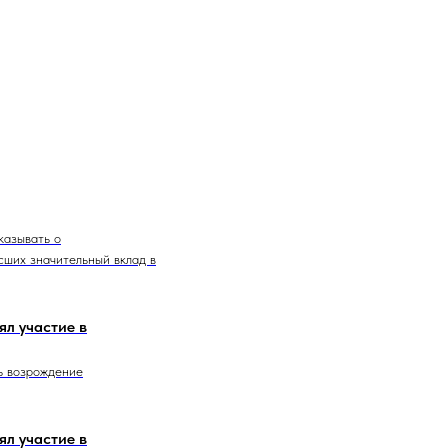
казывать о
сших значительный вклад в
л участие в
ь возрождение
л участие в