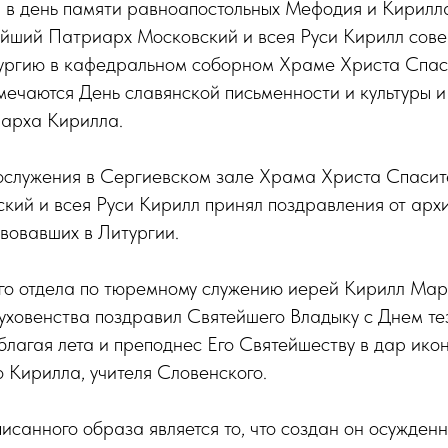
 в день памяти равноапостольных Мефодия и Кирилла
ейший Патриарх Московский и всея Руси Кирилл сов
ургию в кафедральном соборном Храме Христа Спас
тмечаются День славянской письменности и культуры и
арха Кирилла.
ослужения в Сергиевском зале Храма Христа Спаси
кий и всея Руси Кирилл принял поздравления от арх
твовавших в Литургии.
го отдела по тюремному служению иерей Кирилл Мар
уховенства поздравил Святейшего Владыку с Днем те
благая лета и преподнес Его Святейшеству в дар икон
 Кирилла, учителя Словенского.
санного образа является то, что создан он осужден