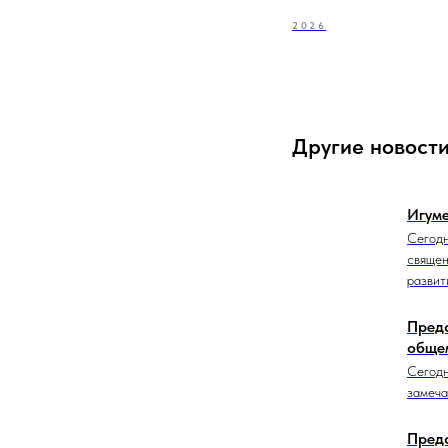
2026
Другие новост
Игуме
Сегодн
священ
развит
Предс
обще
Сегодн
замеча
Предс