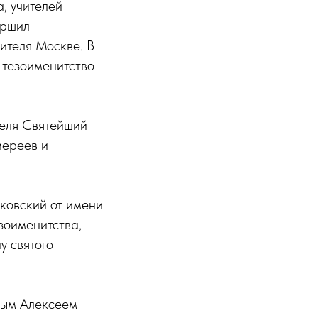
, учителей
ершил
ителя Москве. В
 тезоименитство
теля Святейший
иереев и
ковский от имени
зоименитства,
у святого
ным Алексеем