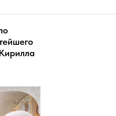
по
тейшего
 Кирилла