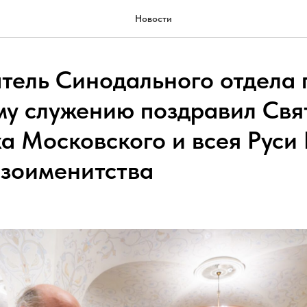
Новости
тель Синодального отдела 
у служению поздравил Свя
а Московского и всея Руси
езоименитства