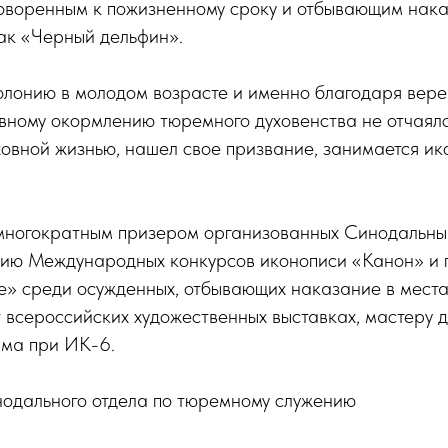
оворенным к пожизненному сроку и отбывающим нака
ак «Черный дельфин».
олонию в молодом возрасте и именно благодаря вере 
вному окормлению тюремного духовенства не отчаялся
ховной жизнью, нашел свое призвание, занимается ик
 многократным призером организованных Синодальны
ию Международных конкурсов иконописи «Канон» и 
е» среди осужденных, отбывающих наказание в мест
т всероссийских художественных выставках, мастеру 
ама при ИК-6.
одального отдела по тюремному служению