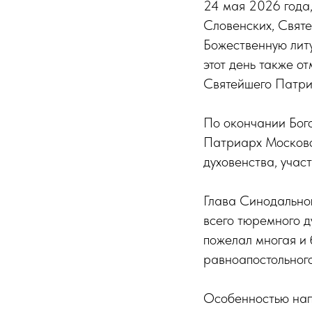
24 мая 2026 года,
Словенских, Свят
Божественную лит
этот день также о
Святейшего Патри
По окончании Бог
Патриарх Московс
духовенства, учас
Глава Синодально
всего тюремного д
пожелал многая и 
равноапостольного
Особенностью напи