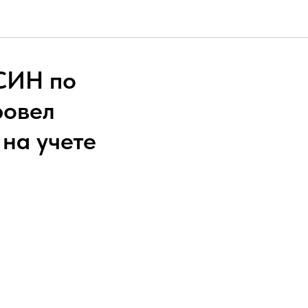
СИН по
ровел
на учете