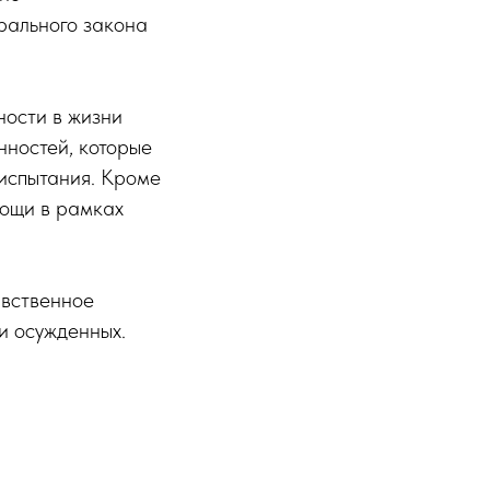
рального закона
ности в жизни
нностей, которые
 испытания. Кроме
мощи в рамках
авственное
и осужденных.