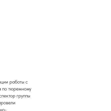
ции работы с
а по тюремному
пектор группы
провели
но-