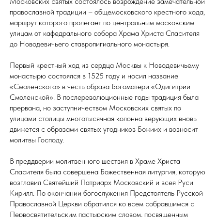
Московских святых состоялось возрождение замечательной
православной традиции – общемосковского крестного хода,
маршрут которого пролегает по центральным московским
улицам от кафедрального собора Храма Христа Спасителя
до Новодевичьего ставропигиального монастыря.
Первый крестный ход из сердца Москвы к Новодевичьему
монастырю состоялся в 1525 году и носил название
«Смоленского» в честь образа Богоматери «Одигитрии
Смоленской». В послереволюционные годы традиция была
прервана, но заступничеством Московских святых по
улицами столицы многотысячная колонна верующих вновь
движется с образами святых угодников Божиих и возносит
молитвы Господу.
В преддверии молитвенного шествия в Храме Христа
Спасителя была совершена Божественная литургия, которую
возглавил Святейший Патриарх Московский и всея Руси
Кирилл. По окончании богослужения Предстоятель Русской
Православной Церкви обратился ко всем собравшимся с
Первосвятительским пастырским словом, посвященным