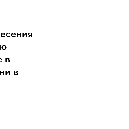
ресения
по
 в
ни в