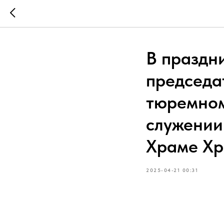
В праздн
председа
тюремном
служении
Храме Хр
2025-04-21 00:31