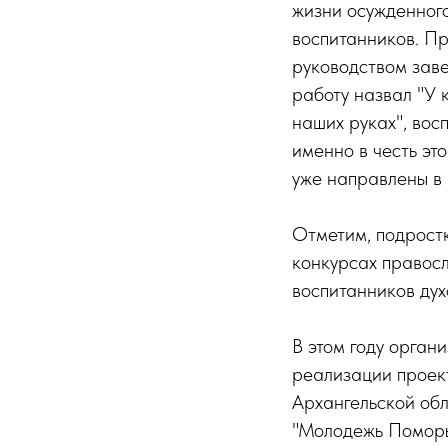
жизни осужденног
воспитанников. П
руководством зав
работу назвал "У 
наших руках", вос
именно в честь эт
уже направлены в
Отметим, подростк
конкурсах правос
воспитанников дух
В этом году орган
реализации проек
Архангельской об
"Молодежь Поморь