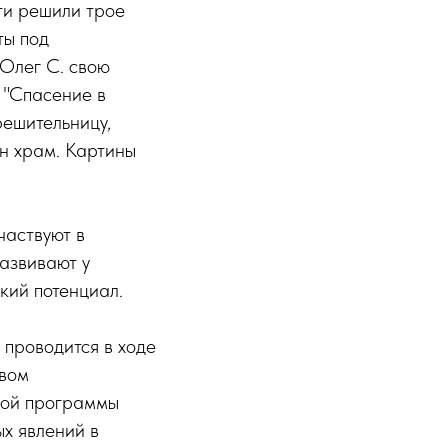
ти решили трое
ты под
Олег С. свою
- "Спасение в
решительницу,
н храм. Картины
частвуют в
азвивают у
кий потенциал.
 проводится в ходе
твом
ной программы
х явлений в