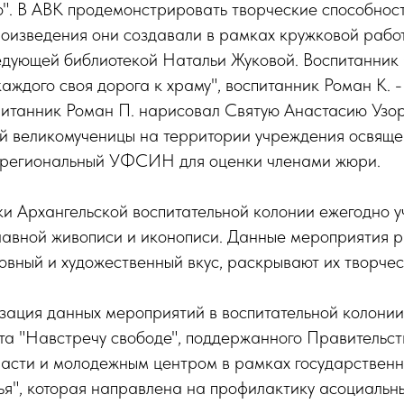
о". В АВК продемонстрировать творческие способнос
роизведения они создавали в рамках кружковой рабо
едующей библиотекой Натальи Жуковой. Воспитанник 
каждого своя дорога к храму", воспитанник Роман К. 
питанник Роман П. нарисовал Святую Анастасию Узо
ой великомученицы на территории учреждения освяще
 региональный УФСИН для оценки членами жюри.
и Архангельской воспитательной колонии ежегодно у
лавной живописи и иконописи. Данные мероприятия р
овный и художественный вкус, раскрывают их творчес
изация данных мероприятий в воспитательной колонии
та "Навстречу свободе", поддержанного Правительс
ласти и молодежным центром в рамках государствен
я", которая направлена на профилактику асоциальны