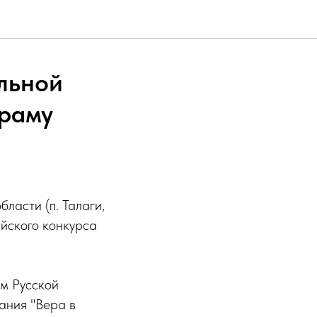
льной
храму
ласти (п. Талаги,
йского конкурса
м Русской
ания "Вера в