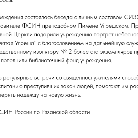
чреждения состоялась беседа с личным составом СИ
ровителе ФСИН преподобном Пимене Угрешском. Пр
вной Церкви подарили учреждению портрет небесног
вятая Угреша" с благословением на дальнейшую служ
ледственному изолятору № 2 более ста экземпляров 
 пополнили библиотечный фонд учреждения.
то регулярные встречи со священнослужителями спосо
питанию преступивших закон людей, помогают им рас
терять надежду на новую жизнь.
ИН России по Рязанской области