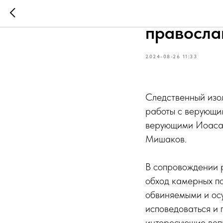
В СИЗО-2 
правосла
2024-08-26 11:33
Следственный изо
работы с верующи
верующими Иоасаф
Мишаков.
В сопровождении 
обход камерных п
обвиняемыми и ос
исповедоваться и 
интересующие воп