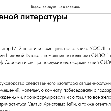
г. Рязани передали более 
Тюремное служение в епархиях
вной литературы
лятор № 2 посетили помощник начальника УФСИН п
ми Николай Кутаков, помощник начальника СИЗО-1 п
 Сорокин и священнослужитель, окормляющий СИЗО
руководства следственного изолятора священнослуж
омещений, молельную комнату, побеседовали с подоз
ужденными, проинформировали их о том, что все жел
причаститься Святых Христовых Тайн, а также ответил
росы.