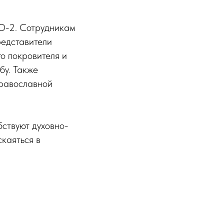
ЗО-2. Сотрудникам
едставители
о покровителя и
бу. Также
православной
бствуют духовно-
каяться в