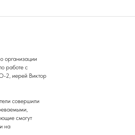
100 книг
о организации
о работе с
-2, иерей Виктор
ители совершили
реваемыми,
ающие смогут
и на