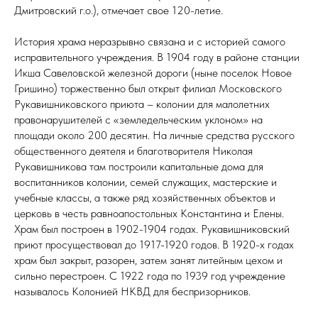
Дмитровский г.о.), отмечает свое 120-летие.
История храма неразрывно связана и с историей самого
исправительного учреждения. В 1904 году в районе станции
Икша Савеловской железной дороги (ныне поселок Новое
Гришино) торжественно был открыт филиал Московского
Рукавишниковского приюта – колонии для малолетних
правонарушителей с «земледельческим уклоном» на
площади около 200 десятин. На личные средства русского
общественного деятеля и благотворителя Николая
Рукавишникова там построили капитальные дома для
воспитанников колонии, семей служащих, мастерские и
учебные классы, а также ряд хозяйственных объектов и
церковь в честь равноапостольных Константина и Елены.
Храм был построен в 1902-1904 годах. Рукавишниковский
приют просуществовал до 1917-1920 годов. В 1920-х годах
храм был закрыт, разорен, затем занят литейным цехом и
сильно перестроен. С 1922 года по 1939 год учреждение
называлось Колонией НКВД для беспризорников.