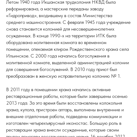
Летом 1940 года Икшанская трудколония НКВД была
реформирована, а мастерские переданы заводу
«Гидропривод», входившему в состав Министерства
среднего машиностроения. С февраля 1945 года учреждение
снова становится колонией для несовершеннолетних
осужденных. В конце 1990-х на территории ИТК была
оборудована молитвенная комната во временном
помещении, опекаемая клиром Рождественского храма села
Ильинское. С 2000 года начались богослужения в
молитвенной комнате, выделенной администрацией колонии
для совершения богослужений. В 2010 году приют был
преобразован в женскую исправительную колонию № 1.
В 2011 году в помещении храма начались активные
реставрационные работы, которые были завершены осенью
2013 года. За это время были восстановлены колокольня
храма, купола, пристроен алтарь, выполнены внутренние и
внешние отделочные работы, подведены коммуникации и
изготовлен четырехъярусный иконостас. Большую роль в
реставрации храма внесли осужденные, которые своим
трудом помогали восстановлению храма. 16 декабря 2013