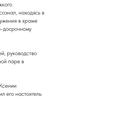
жкого
сознал, находясь в
ужения в храме
о-досрочному
й, руководство
ой паре в
 Ксении
л его настоятель