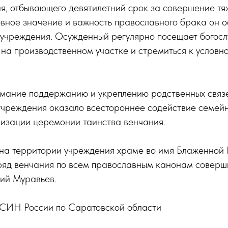
я, отбывающего девятилетний срок за совершение тя
овное значение и важность православного брака он о
 учреждения. Осужденный регулярно посещает богосл
 на производственном участке и стремиться к условн
имание поддержанию и укреплению родственных связе
учреждения оказало всестороннее содействие семейн
низации церемонии таинства венчания.
на территории учреждения храме во имя Блаженной
ряд венчания по всем православным канонам соверши
ий Муравьев.
СИН России по Саратовской области