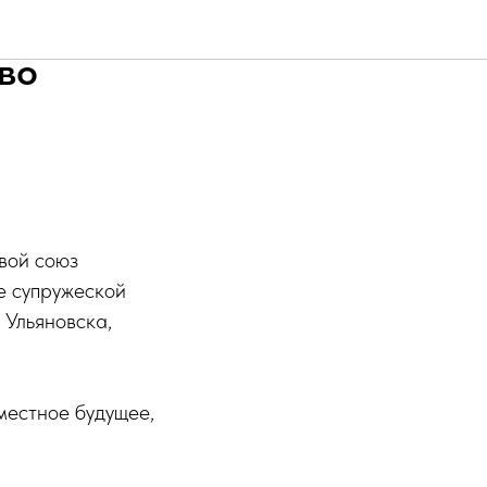
во
вой союз
е супружеской
 Ульяновска,
местное будущее,