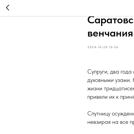
В храме 
Саратовс
венчания
2024-10-28 10:36
Супруги, два года
духовными узами. 
жизни тридцатисем
привели их к прин
Спутницу осужденн
невзирая на все п