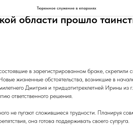
ИК-33 УФСИН России по
Тюремное служение в епархиях
кой области прошло таинст
 состоявшие в зарегистрированном браке, скрепили с
Новые жизненные обстоятельства, возникшие в начал
илетнего Дмитрия и тридцатитрехлетней Ирины из г.
ятию ответственного решения.
ого не пугают сложившиеся трудности. Планируя сов
репятствия, она готова поддерживать своего супруга.