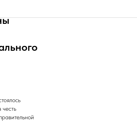
родской
ны
ального
стоялось
 честь
правительной