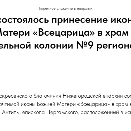
сенском благочини Нижего
Тюремное служение в епархиях
состоялось принесение ико
атери «Всецарица» в храм
ельной колонии №9 регион
скресенского благочиния Нижегородской епархии со
очтимой иконы Божией Матери «Всецарица» в храм в
 Антипы, епископа Пергамского, расположенный в ис