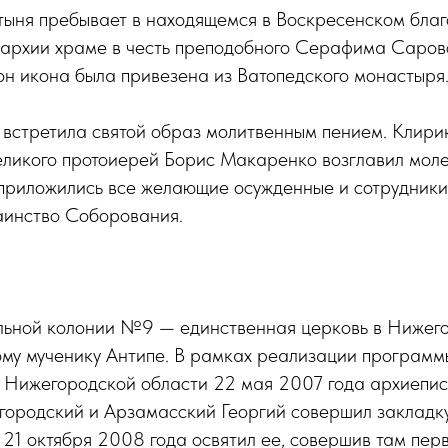
ятыня пребывает в находящемся в Воскресенском бла
архии храме в честь преподобного Серафима Саров
он икона была привезена из Ватопедского монастыря
встретила святой образ молитвенным пением. Клирик
еликого протоиерей Борис Макаренко возглавил моле
 приложились все желающие осужденные и сотрудники
аинство Соборования.
льной колонии №9 — единственная церковь в Нижего
ому мученику Антипе. В рамках реализации программ
х Нижегородской области 22 мая 2007 года архиепис
городский и Арзамасский Георгий совершил закладку
е 21 октября 2008 года освятил ее, совершив там пе