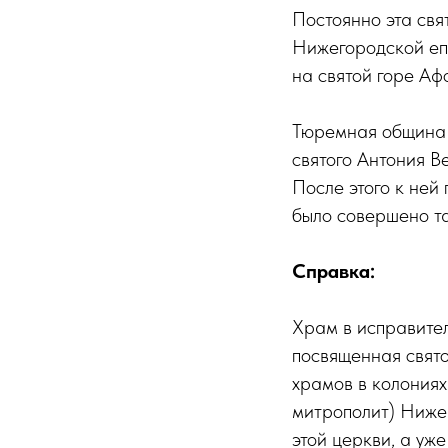
Постоянно эта св
Нижегородской еп
на святой горе Аф
Тюремная община 
святого Антония В
После этого к ней
было совершено т
Справка:
Храм в исправите
посвященная свят
храмов в колония
митрополит) Ниже
этой церкви, а уж