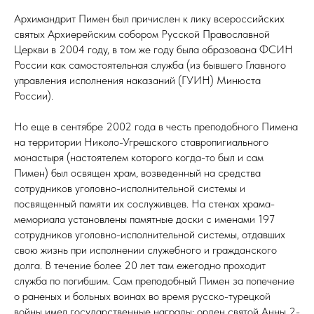
Архимандрит Пимен был причислен к лику всероссийских
святых Архиерейским собором Русской Православной
Церкви в 2004 году, в том же году была образована ФСИН
России как самостоятельная служба (из бывшего Главного
управления исполнения наказаний (ГУИН) Минюста
России).
Но еще в сентябре 2002 года в честь преподобного Пимена
на территории Николо-Угрешского ставропигиального
монастыря (настоятелем которого когда-то был и сам
Пимен) был освящен храм, возведенный на средства
сотрудников уголовно-исполнительной системы и
посвященный памяти их сослуживцев. На стенах храма-
мемориала установлены памятные доски с именами 197
сотрудников уголовно-исполнительной системы, отдавших
свою жизнь при исполнении служебного и гражданского
долга. В течение более 20 лет там ежегодно проходит
служба по погибшим. Сам преподобный Пимен за попечение
о раненых и больных воинах во время русско-турецкой
войны имел государственные награды: орден святой Анны 2-