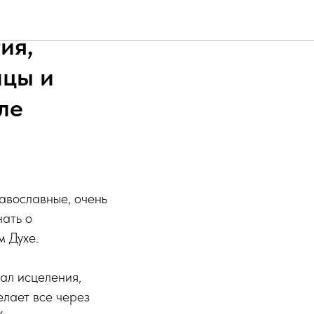
 области
ия,
ицы и
ле
авославные, очень
нать о
м Духе.
шал исцеления,
елает все через