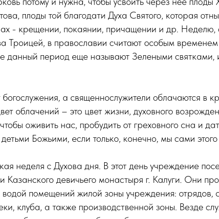
ковь потому и нужна, чтобы усвоить через неё плоды 
ова, плоды той благодати Духа Святого, которая отн
ах - крещении, покаянии, причащении и др. Неделю,
за Троицей, в православии считают особым временем
де данный период еще называют Зелеными святками, 
 богослужения, а священнослужители облачаются в к
вет облачений – это цвет жизни, духовного возрожден
 чтобы оживить нас, пробудить от греховного сна и да
детьми Божьими, если только, конечно, мы сами этого
ая неделя с Духова дня. В этот день учреждение пос
и Казанского девичьего монастыря г. Калуги. Они пр
 водой помещений жилой зоны учреждения: отрядов, с
еки, клуба, а также производственной зоны. Везде сл