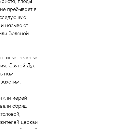
Христа, плоды
ыне пребывает в
 следующую
 и называют
или Зеленой
расивые зеленые
ия. Святой Дух
ть нам
 захотим.
етили иерей
овели обряд
толовой,
ужителей церкви