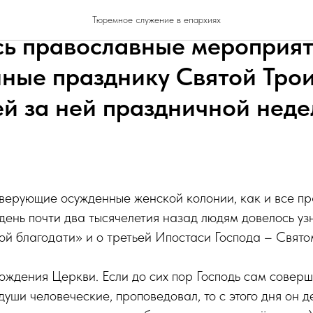
ФСИН России по Калужской
Тюремное служение в епархиях
сь православные мероприят
ные празднику Святой Тро
й за ней праздничной неде
верующие осужденные женской колонии, как и все пр
 день почти два тысячелетия назад людям довелось уз
й благодати» и о третьей Ипостаси Господа – Свято
рождения Церкви. Если до сих пор Господь сам совер
души человеческие, проповедовал, то с этого дня он д