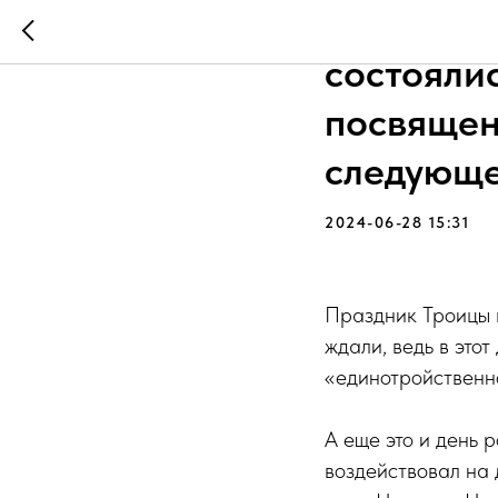
В ИК-7 У
состояли
посвящен
следующе
2024-06-28 15:31
Праздник Троицы 
ждали, ведь в этот
«единотройственно
А еще это и день 
воздействовал на 