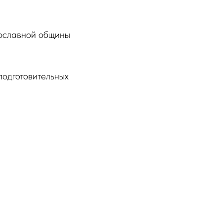
вославной общины
подготовительных