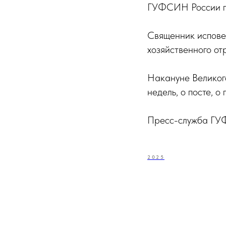
ГУФСИН России по
Священник испове
хозяйственного от
Накануне Великого
недель, о посте, о
Пресс-служба ГУФ
2025