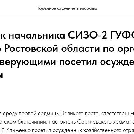
Тюремное служение в епархиях
к начальника СИЗО-2 ГУ
о Ростовской области по ор
 верующими посетил осужд
ы
в среду первой седмицы Великого поста, ответственн
огском благочинии, настоятель Сергиевского храма г
ий Клименко посетил осужденных хозяйственного от