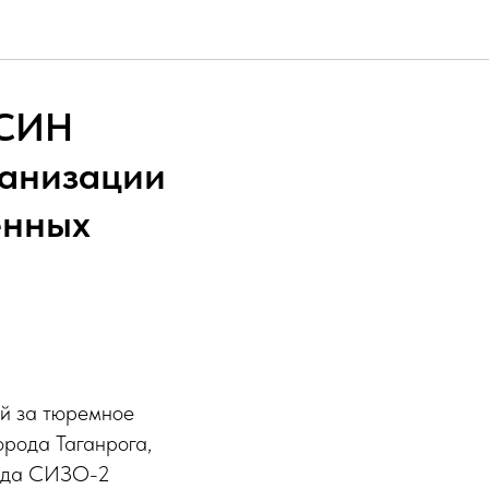
ФСИН
ганизации
енных
ый за тюремное
орода Таганрога,
ряда СИЗО-2