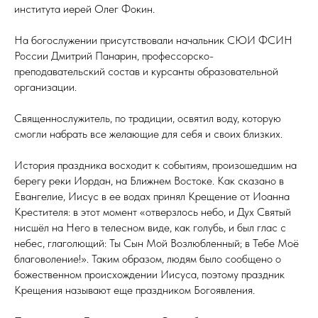
института иерей Олег Фокин.
На богослужении присутствовали начальник СЮИ ФСИН
России Дмитрий Панарин, профессорско-
преподавательский состав и курсанты образовательной
организации.
Священнослужитель, по традиции, освятил воду, которую
смогли набрать все желающие для себя и своих близких.
История праздника восходит к событиям, произошедшим на
берегу реки Иордан, на Ближнем Востоке. Как сказано в
Евангелие, Иисус в ее водах принял Крещение от Иоанна
Крестителя: в этот момент «отверзлось небо, и Дух Святый
нисшёл на Него в телесном виде, как голубь, и был глас с
небес, глаголющий: Ты Сын Мой Возлюбленный; в Тебе Моё
благоволение!». Таким образом, людям было сообщено о
божественном происхождении Иисуса, поэтому праздник
Крещения называют еще праздником Богоявления.