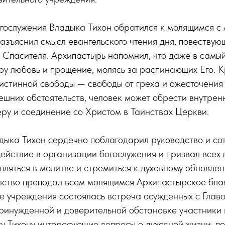
гослужения Владыка Тихон обратился к молящимся с
азъяснил смысл евангельского чтения дня, повествую
 Спасителя. Архипастырь напомнил, что даже в самы
ру любовь и прощение, молясь за распинающих Его. К
истинной свободы — свободы от греха и ожесточения
нешних обстоятельств, человек может обрести внутре
еру и соединение со Христом в Таинствах Церкви.
дыка Тихон сердечно поблагодарил руководство и со
ействие в организации богослужения и призвал всех
епляться в молитве и стремиться к духовному обновле
ство преподал всем молящимся Архипастырское благ
ле учреждения состоялась встреча осужденных с Гла
ринужденной и доверительной обстановке участники 
у Тихону интересующие вопросы о духовной жизни, по