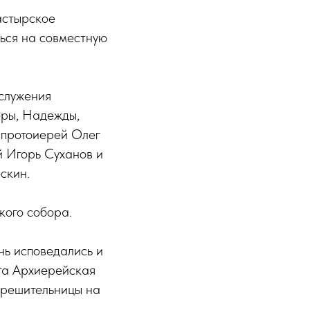
астырское
ься на совместную
 служения
еры, Надежды,
 протоиерей Олег
й Игорь Суханов и
скин.
кого собора.
нь исповедались и
эта Архиерейская
орешительницы на