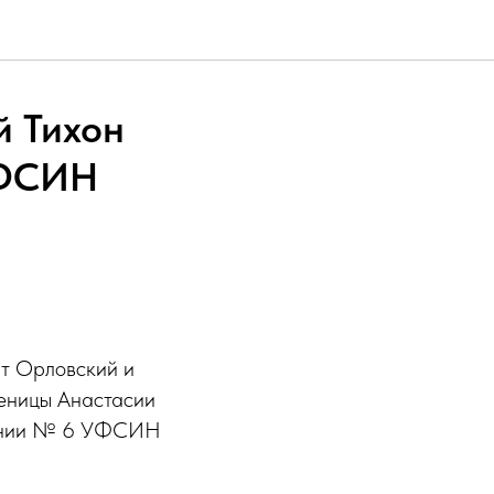
й Тихон
УФСИН
ит Орловский и
ченицы Анастасии
лонии № 6 УФСИН