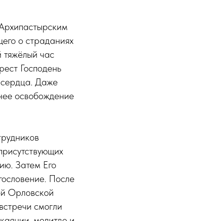
 Архипастырским
щего о страданиях
й тяжёлый час
рест Господень
 сердца. Даже
ннее освобождение
трудников
 присутствующих
нию. Затем Его
ословение. После
вой Орловской
встречи смогли
каянии, молитве и