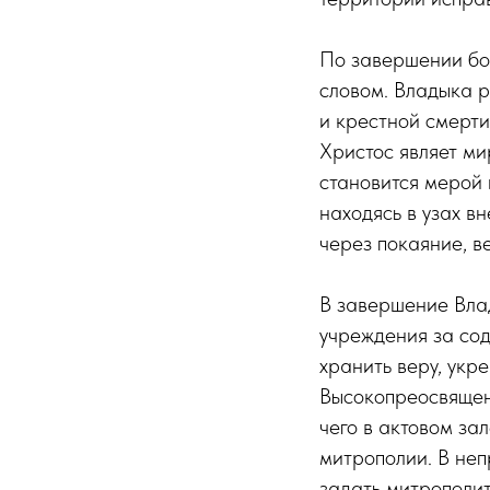
По завершении бо
словом. Владыка р
и крестной смерти
Христос являет ми
становится мерой 
находясь в узах в
через покаяние, в
В завершение Вла
учреждения за сод
хранить веру, укр
Высокопреосвящен
чего в актовом за
митрополии. В неп
задать митрополит