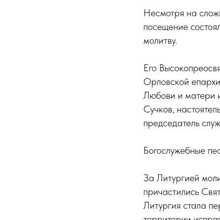
Несмотря на слож
посещение состоял
молитву.
Его Высокопреосвя
Орловской епархи
Любови и матери 
Сучков, настояте
председатель слу
Богослужебные пес
За Литургией моли
причастились Свят
Литургия стала п
территории испра