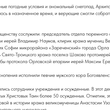
ные погодные условия и аномальный снегопад, Архип
ось в назначенное время, и верующие смогли собрат
щенству сослужили: председатель отдела тюремного
и иерей Владимир Наумов, клирик храма мучениц В
их Софии микрорайона «Зареченский» города Орла
ль Свято-Троицкого храма поселка Шахово протоиере
жбы протокола Орловской епархии иерей Максим Ере
нопения исполнили певчие мужского хора Богоявленс
лись сотрудники учреждения и осужденные. В этот де
ых Христовых Таин более 50 осужденных. Отметим, 
ервой в истории храма великомученицы Анастасии Уз
вительного учреждения.