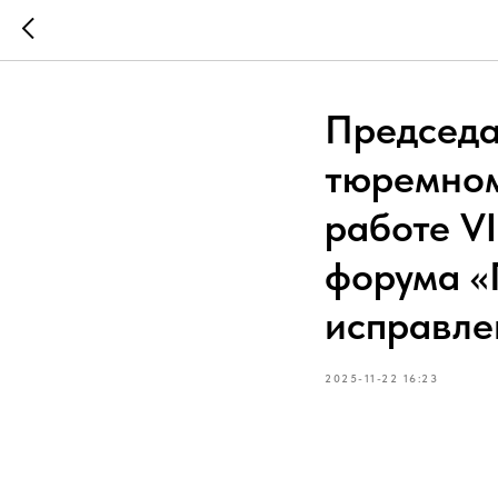
Председа
тюремном
работе V
форума «
исправле
2025-11-22 16:23