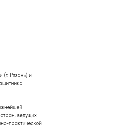
(г. Рязань) и
защитника
важнейшей
стран, ведущих
учно-практической