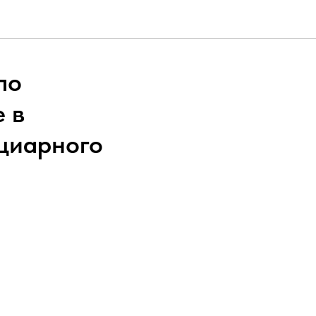
по
 в
циарного