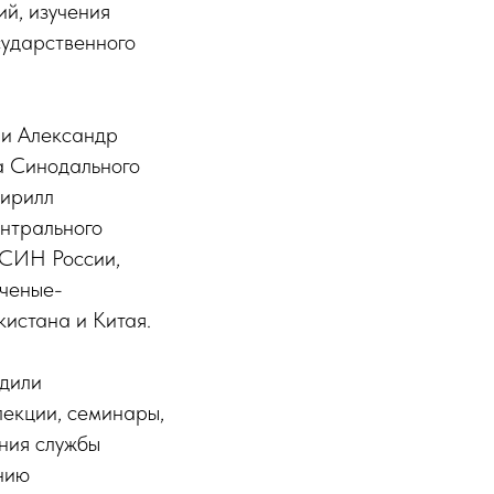
ий, изучения
сударственного
ии Александр
а Синодального
Кирилл
ентрального
ФСИН России,
ученые-
кистана и Китая.
одили
лекции, семинары,
ния службы
нию