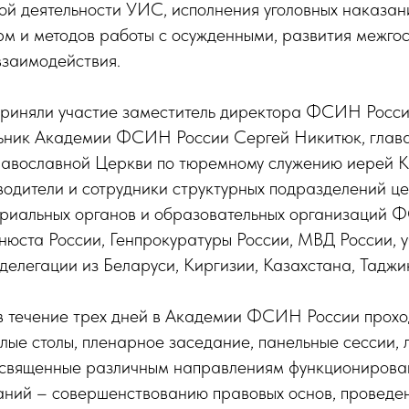
ой деятельности УИС, исполнения уголовных наказан
рм и методов работы с осужденными, развития межго
взаимодействия.
приняли участие заместитель директора ФСИН Росс
ьник Академии ФСИН России Сергей Никитюк, глав
равославной Церкви по тюремному служению иерей 
одители и сотрудники структурных подразделений ц
ориальных органов и образовательных организаций 
нюста России, Генпрокуратуры России, МВД России, 
делегации из Беларуси, Киргизии, Казахстана, Таджи
в течение трех дней в Академии ФСИН России прох
лые столы, пленарное заседание, панельные сессии, 
освященные различным направлениям функционирова
аний – совершенствованию правовых основ, проведе