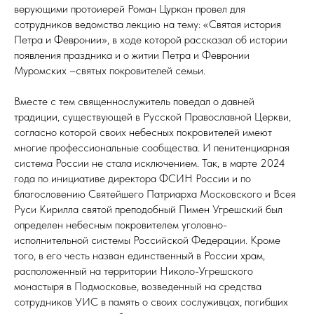
верующими протоиерей Роман Цуркан провел для
сотрудников ведомства лекцию на тему: «Святая история
Петра и Февронии», в ходе которой рассказал об истории
появления праздника и о житии Петра и Февронии
Муромских –святых покровителей семьи.
Вместе с тем священнослужитель поведал о давней
традиции, существующей в Русской Православной Церкви,
согласно которой своих небесных покровителей имеют
многие профессиональные сообщества. И пенитенциарная
система России не стала исключением. Так, в марте 2024
года по инициативе директора ФСИН России и по
благословению Святейшего Патриарха Московского и Всея
Руси Кирилла святой преподобный Пимен Угрешский был
определен небесным покровителем уголовно-
исполнительной системы Российской Федерации. Кроме
того, в его честь назван единственный в России храм,
расположенный на территории Николо-Угрешского
монастыря в Подмосковье, возведенный на средства
сотрудников УИС в память о своих сослуживцах, погибших